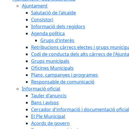
Ajuntament
Salutació de l'alcalde
Consistori
Informació dels regidors
Agenda política
Grups d'interès
Retribucions càrrecs electes i grups municip
Codi de conducta dels alts càrrecs de l'Ajun
Grups municipals
Oficines Municipals
Plans, campanyes i programes
Responsable de comunicació
Informació oficial
Tauler d'anuncis
Bans i avisos
Cercador d'informació i documentació oficia
El Ple Municipal
Acords de govern