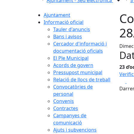
Ajuntament - Seu electrònica
I
Co
Ajuntament
Informació oficial
28
Tauler d'anuncis
Bans i avisos
Cercador d'informació i
Dimecr
documentació oficials
Dat
El Ple Municipal
Acords de govern
23 d’o
Pressupost municipal
Verifi
Relació de llocs de treball
Fa
Convocatòries de
Darrer
personal
Convenis
Contractes
Campanyes de
comunicació
Ajuts i subvencions