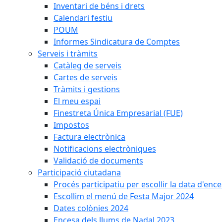
Inventari de béns i drets
Calendari festiu
POUM
Informes Sindicatura de Comptes
Serveis i tràmits
Catàleg de serveis
Cartes de serveis
Tràmits i gestions
El meu espai
Finestreta Única Empresarial (FUE)
Impostos
Factura electrònica
Notificacions electròniques
Validació de documents
Participació ciutadana
Procés participatiu per escollir la data d'en
Escollim el menú de Festa Major 2024
Dates colònies 2024
Encesa dels llums de Nadal 2023