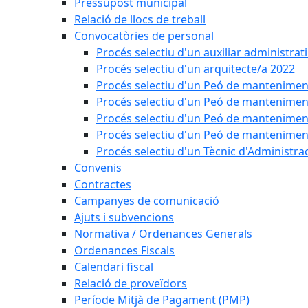
Pressupost municipal
Relació de llocs de treball
Convocatòries de personal
Procés selectiu d'un auxiliar administrat
Procés selectiu d'un arquitecte/a 2022
Procés selectiu d'un Peó de mantenimen
Procés selectiu d'un Peó de mantenimen
Procés selectiu d'un Peó de mantenimen
Procés selectiu d'un Peó de mantenimen
Procés selectiu d'un Tècnic d'Administra
Convenis
Contractes
Campanyes de comunicació
Ajuts i subvencions
Normativa / Ordenances Generals
Ordenances Fiscals
Calendari fiscal
Relació de proveïdors
Període Mitjà de Pagament (PMP)