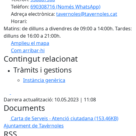
Telèfon:
690308716 (Només WhatsApp)
Adreça electrònica:
tavernoles@tavernoles.cat
Horari:
Matins: de dilluns a divendres de 09:00 a 14:00h. Tardes:
dilluns de 16:00 a 21:00h.
Amplieu el mapa
Com arribar-hi
Leaflet
| ©
OpenStreetMap
contributors
Contingut relacionat
+
Tràmits i gestions
−
Instància genèrica
Facebook
X
Darrera actualització: 10.05.2023 | 11:08
Documents
Carta de Serveis - Atenció ciutadana
(153.46KB)
Ajuntament de Tavèrnoles
RSS