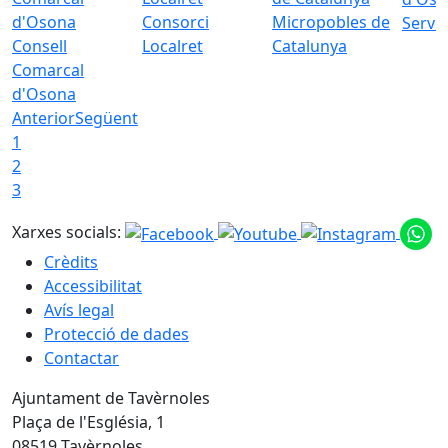
Consorci
Micropobles de
Servei
Consell
Localret
Catalunya
Comarcal
d'Osona
Anterior
Següent
1
2
3
Xarxes socials:
Crèdits
Accessibilitat
Avís legal
Protecció de dades
Contactar
Ajuntament de Tavèrnoles
Plaça de l'Església, 1
08519 Tavèrnoles