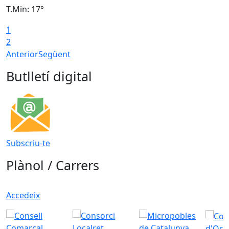
T.Min: 17°
T
1
T
2
Anterior
Següent
Butlletí digital
Subscriu-te
Plànol / Carrers
Accedeix
d'Oso