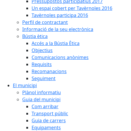
Pressupostos participatius 2017
Un espai cobert per Tavèrnoles 2016
Tavèrnoles participa 2016
Perfil de contractant
Informació de la seu electrònica
Bústia ètica
Accés a la Bústia Ètica
Objectius
Comunicacions anònimes
Requisits
Recomanacions
Seguiment
El municipi
Plànol informatiu
Guia del municipi
Com arribar
Transport públic
Guia de carrers
Equipaments