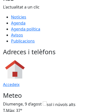
L'actualitat a un clic
Notícies
Agenda
Agenda política
Avisos
Publicacions
Adreces i telèfons
Accedeix
Meteo
Diumenge, 9 d’agost
D
T.Màx: 37°
T