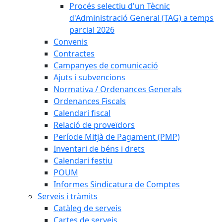
Procés selectiu d'un Tècnic
d'Administració General (TAG) a temps
parcial 2026
Convenis
Contractes
Campanyes de comunicació
Ajuts i subvencions
Normativa / Ordenances Generals
Ordenances Fiscals
Calendari fiscal
Relació de proveïdors
Període Mitjà de Pagament (PMP)
Inventari de béns i drets
Calendari festiu
POUM
Informes Sindicatura de Comptes
Serveis i tràmits
Catàleg de serveis
Cartes de serveis