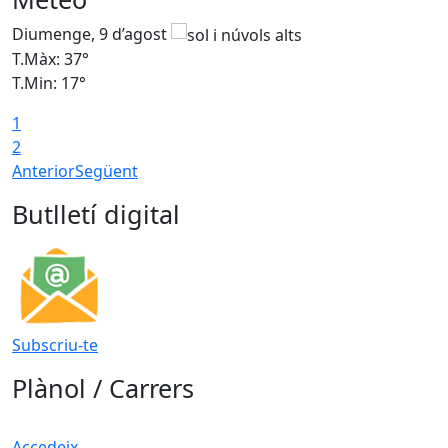
Diumenge, 9 d’agost
D
T.Màx: 37°
T
T.Min: 17°
T
1
T
2
Anterior
Següent
Butlletí digital
Subscriu-te
Plànol / Carrers
Accedeix