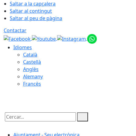
Saltar a la capçalera
Saltar al contingut
Saltar al peu de pàgina
Contactar
Idiomes
Català
Castellà
Anglès
Alemany
Francès
09.08.2026 | 02:36
Cercar:
Ajuntament - Seu electrònica