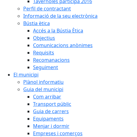
Tavèrnoles participa 2016
Perfil de contractant
Informació de la seu electrònica
Bústia ètica
Accés a la Bústia Ètica
Objectius
Comunicacions anònimes
Requisits
Recomanacions
Seguiment
El municipi
Plànol informatiu
Guia del municipi
Com arribar
Transport públic
Guia de carrers
Equipaments
Menjar i dormir
Empreses i comerços