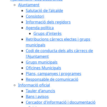
Ajuntament
Salutació de l'alcalde
Consistori
Informació dels regidors
Agenda política
Grups d'interès
Retribucions càrrecs electes i grups
municipals
Codi de conducta dels alts càrrecs de
l'Ajuntament
Grups municipals
Oficines Municipals
Plans, campanyes i programes
Responsable de comunicació
Informació oficial
Tauler d'anuncis
Bans i avisos
Cercador d'informació i documentació