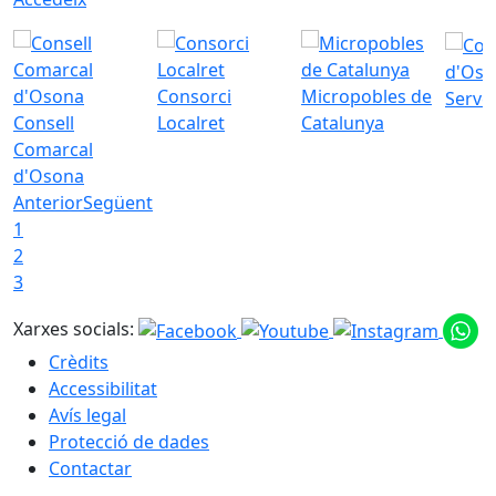
d'Oso
Consorci
Micropobles de
Servei
Consell
Localret
Catalunya
Comarcal
d'Osona
Anterior
Següent
1
2
3
Xarxes socials:
Crèdits
Accessibilitat
Avís legal
Protecció de dades
Contactar