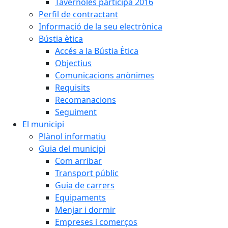
Tavèrnoles participa 2016
Perfil de contractant
Informació de la seu electrònica
Bústia ètica
Accés a la Bústia Ètica
Objectius
Comunicacions anònimes
Requisits
Recomanacions
Seguiment
El municipi
Plànol informatiu
Guia del municipi
Com arribar
Transport públic
Guia de carrers
Equipaments
Menjar i dormir
Empreses i comerços