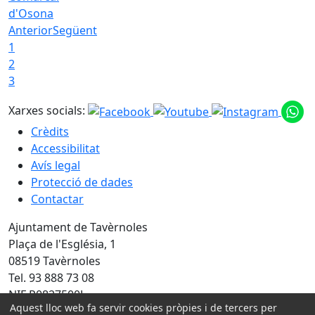
d'Osona
Anterior
Següent
1
2
3
Xarxes socials:
Crèdits
Accessibilitat
Avís legal
Protecció de dades
Contactar
Ajuntament de Tavèrnoles
Plaça de l'Església, 1
08519 Tavèrnoles
Tel. 93 888 73 08
NIF P0827500J
Aquest lloc web fa servir cookies pròpies i de tercers per