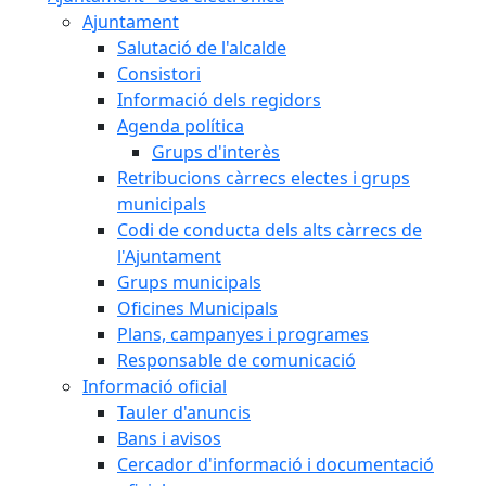
Ajuntament
Salutació de l'alcalde
Consistori
Informació dels regidors
Agenda política
Grups d'interès
Retribucions càrrecs electes i grups
municipals
Codi de conducta dels alts càrrecs de
l'Ajuntament
Grups municipals
Oficines Municipals
Plans, campanyes i programes
Responsable de comunicació
Informació oficial
Tauler d'anuncis
Bans i avisos
Cercador d'informació i documentació