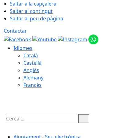
Saltar a la capçalera
Saltar al contingut
Saltar al peu de pàgina
Contactar
Idiomes
Català
Castellà
Anglès
Alemany
Francès
07.08.2026 | 04:28
Cercar:
Ajuntament - Seu electrònica