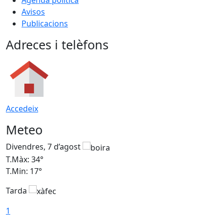
Agenda política
Avisos
Publicacions
Adreces i telèfons
Accedeix
Meteo
Divendres, 7 d’agost
D
T.Màx: 34°
T
T.Min: 17°
T
Tarda
T
1