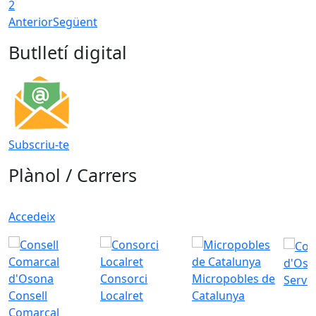
2
Anterior
Següent
Butlletí digital
Subscriu-te
Plànol / Carrers
Accedeix
d'Oso
Consorci
Micropobles de
Servei
Consell
Localret
Catalunya
Comarcal