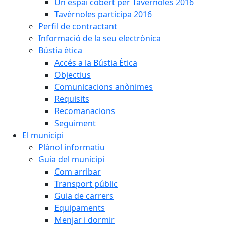
Un espai cobert per Tavèrnoles 2016
Tavèrnoles participa 2016
Perfil de contractant
Informació de la seu electrònica
Bústia ètica
Accés a la Bústia Ètica
Objectius
Comunicacions anònimes
Requisits
Recomanacions
Seguiment
El municipi
Plànol informatiu
Guia del municipi
Com arribar
Transport públic
Guia de carrers
Equipaments
Menjar i dormir