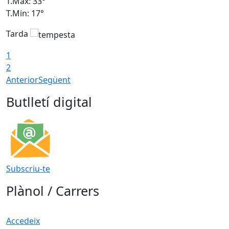
T.Màx: 33°
T
T.Min: 17°
T
Tarda
T
1
2
Anterior
Següent
Butlletí digital
Subscriu-te
Plànol / Carrers
Accedeix