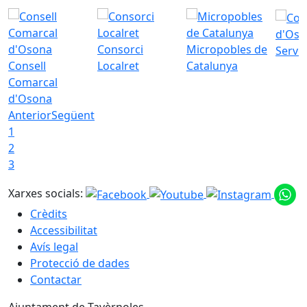
d'Oso
Consorci
Micropobles de
Servei
Consell
Localret
Catalunya
Comarcal
d'Osona
Anterior
Següent
1
2
3
Xarxes socials:
Crèdits
Accessibilitat
Avís legal
Protecció de dades
Contactar