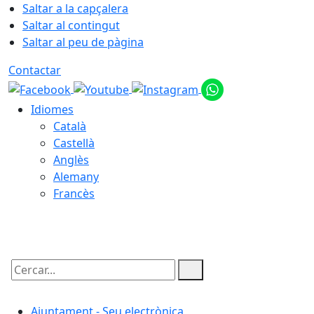
Saltar a la capçalera
Saltar al contingut
Saltar al peu de pàgina
Contactar
Idiomes
Català
Castellà
Anglès
Alemany
Francès
08.08.2026 | 17:03
Cercar:
Ajuntament - Seu electrònica