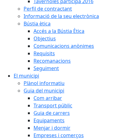
Tavèrnoles participa 2016
Perfil de contractant
Informació de la seu electrònica
Bústia ètica
Accés a la Bústia Ètica
Objectius
Comunicacions anònimes
Requisits
Recomanacions
Seguiment
El municipi
Plànol informatiu
Guia del municipi
Com arribar
Transport públic
Guia de carrers
Equipaments
Menjar i dormir
Empreses i comerços