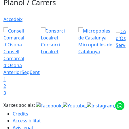
Plànol / Carrers
Accedeix
d'Oso
Consorci
Micropobles de
Servei
Consell
Localret
Catalunya
Comarcal
d'Osona
Anterior
Següent
1
2
3
Xarxes socials:
Crèdits
Accessibilitat
Avís legal