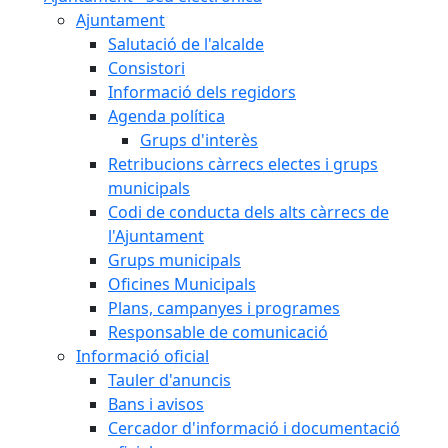
Ajuntament
Salutació de l'alcalde
Consistori
Informació dels regidors
Agenda política
Grups d'interès
Retribucions càrrecs electes i grups
municipals
Codi de conducta dels alts càrrecs de
l'Ajuntament
Grups municipals
Oficines Municipals
Plans, campanyes i programes
Responsable de comunicació
Informació oficial
Tauler d'anuncis
Bans i avisos
Cercador d'informació i documentació