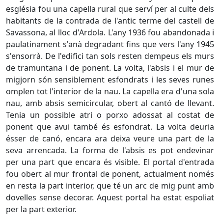
església fou una capella rural que serví per al culte dels
habitants de la contrada de l'antic terme del castell de
Savassona, al lloc d'Ardola. L'any 1936 fou abandonada i
paulatinament s'anà degradant fins que vers l'any 1945
s'ensorrà. De l'edifici tan sols resten dempeus els murs
de tramuntana i de ponent. La volta, l'absis i el mur de
migjorn són sensiblement esfondrats i les seves runes
omplen tot l'interior de la nau. La capella era d'una sola
nau, amb absis semicircular, obert al cantó de llevant.
Tenia un possible atri o porxo adossat al costat de
ponent que avui també és esfondrat. La volta deuria
ésser de canó, encara ara deixa veure una part de la
seva arrencada. La forma de l'absis es pot endevinar
per una part que encara és visible. El portal d'entrada
fou obert al mur frontal de ponent, actualment només
en resta la part interior, que té un arc de mig punt amb
dovelles sense decorar. Aquest portal ha estat espoliat
per la part exterior.