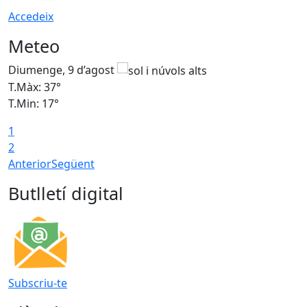
Accedeix
Meteo
Diumenge, 9 d’agost
D
T.Màx: 37°
T
T.Min: 17°
T
1
T
2
Anterior
Següent
Butlletí digital
Subscriu-te