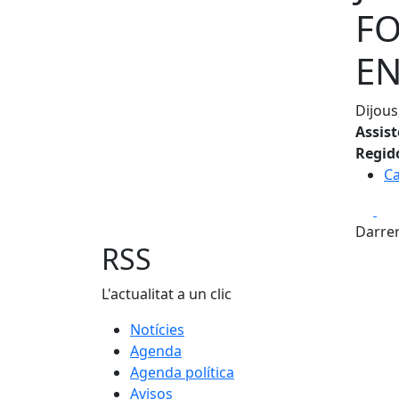
FO
EN
Dijous
Assis
Regid
C
Fa
Darrer
RSS
L'actualitat a un clic
Notícies
Agenda
Agenda política
Avisos