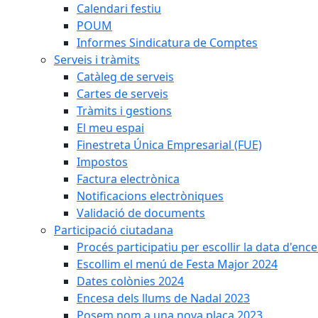
Calendari festiu
POUM
Informes Sindicatura de Comptes
Serveis i tràmits
Catàleg de serveis
Cartes de serveis
Tràmits i gestions
El meu espai
Finestreta Única Empresarial (FUE)
Impostos
Factura electrònica
Notificacions electròniques
Validació de documents
Participació ciutadana
Procés participatiu per escollir la data d'en
Escollim el menú de Festa Major 2024
Dates colònies 2024
Encesa dels llums de Nadal 2023
Posem nom a una nova plaça 2023