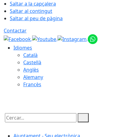
Saltar a la capçalera
Saltar al contingut
Saltar al peu de pàgina
Contactar
Idiomes
Català
Castellà
Anglès
Alemany
Francès
07.08.2026 | 07:04
Cercar:
Ajuntament - Seu electrònica