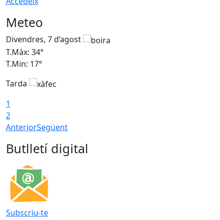
Accedeix
Meteo
Divendres, 7 d’agost
D
T.Màx: 34°
T
T.Min: 17°
T
Tarda
T
1
2
Anterior
Següent
Butlletí digital
Subscriu-te