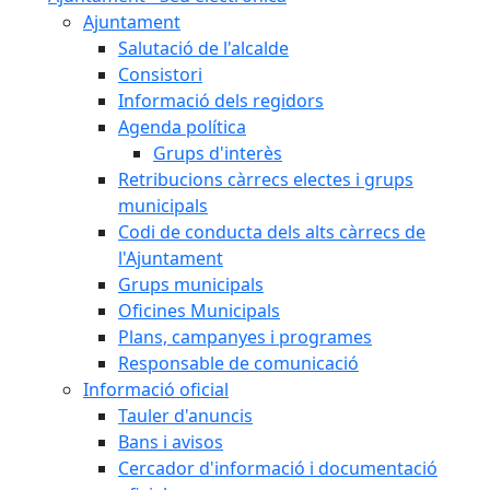
Ajuntament
Salutació de l'alcalde
Consistori
Informació dels regidors
Agenda política
Grups d'interès
Retribucions càrrecs electes i grups
municipals
Codi de conducta dels alts càrrecs de
l'Ajuntament
Grups municipals
Oficines Municipals
Plans, campanyes i programes
Responsable de comunicació
Informació oficial
Tauler d'anuncis
Bans i avisos
Cercador d'informació i documentació