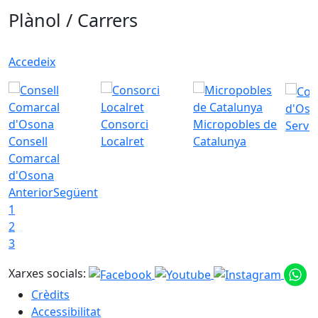
Plànol / Carrers
Accedeix
d'Oso
Consorci
Micropobles de
Servei
Consell
Localret
Catalunya
Comarcal
d'Osona
Anterior
Següent
1
2
3
Xarxes socials:
Crèdits
Accessibilitat