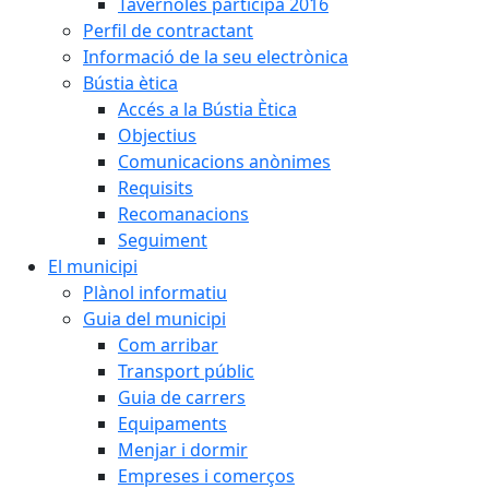
Tavèrnoles participa 2016
Perfil de contractant
Informació de la seu electrònica
Bústia ètica
Accés a la Bústia Ètica
Objectius
Comunicacions anònimes
Requisits
Recomanacions
Seguiment
El municipi
Plànol informatiu
Guia del municipi
Com arribar
Transport públic
Guia de carrers
Equipaments
Menjar i dormir
Empreses i comerços