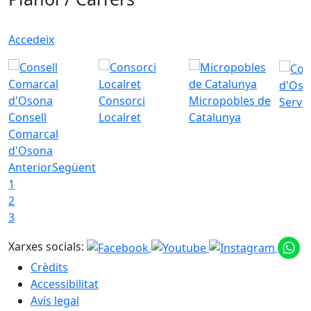
Accedeix
d'Oso
Consorci
Micropobles de
Servei
Consell
Localret
Catalunya
Comarcal
d'Osona
Anterior
Següent
1
2
3
Xarxes socials:
Crèdits
Accessibilitat
Avís legal