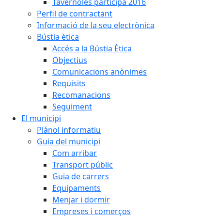
Tavèrnoles participa 2016
Perfil de contractant
Informació de la seu electrònica
Bústia ètica
Accés a la Bústia Ètica
Objectius
Comunicacions anònimes
Requisits
Recomanacions
Seguiment
El municipi
Plànol informatiu
Guia del municipi
Com arribar
Transport públic
Guia de carrers
Equipaments
Menjar i dormir
Empreses i comerços