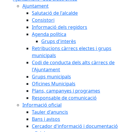
Ajuntament
Salutació de l'alcalde
Consistori
Informació dels regidors
Agenda política
Grups d'interès
Retribucions càrrecs electes i grups
municipals
Codi de conducta dels alts càrrecs de
l'Ajuntament
Grups municipals
Oficines Municipals
Plans, campanyes i programes
Responsable de comunicació
Informació oficial
Tauler d'anuncis
Bans i avisos
Cercador d'informació i documentació