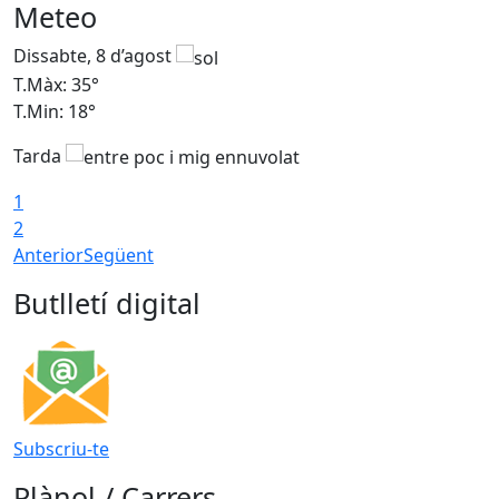
Meteo
Dissabte, 8 d’agost
D
T.Màx: 35°
T
T.Min: 18°
T
Tarda
T
1
2
Anterior
Següent
Butlletí digital
Subscriu-te
Plànol / Carrers