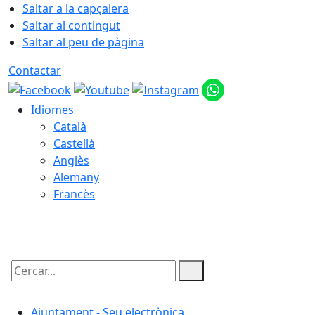
Saltar a la capçalera
Saltar al contingut
Saltar al peu de pàgina
Contactar
Idiomes
Català
Castellà
Anglès
Alemany
Francès
08.08.2026 | 08:59
Cercar:
Ajuntament - Seu electrònica