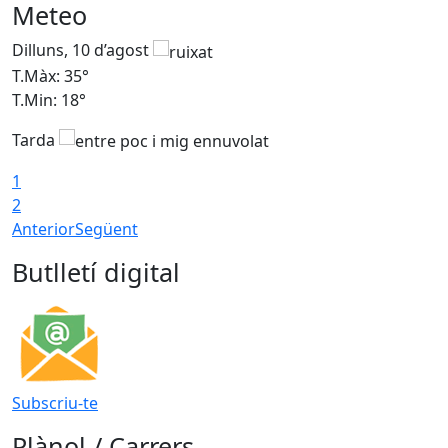
Meteo
Dilluns, 10 d’agost
D
T.Màx: 35°
T
T.Min: 18°
T
Tarda
T
1
2
Anterior
Següent
Butlletí digital
Subscriu-te
Plànol / Carrers