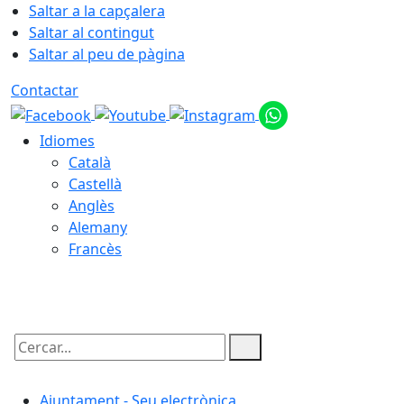
Saltar a la capçalera
Saltar al contingut
Saltar al peu de pàgina
Contactar
Idiomes
Català
Castellà
Anglès
Alemany
Francès
10.08.2026 | 04:32
Cercar:
Ajuntament - Seu electrònica