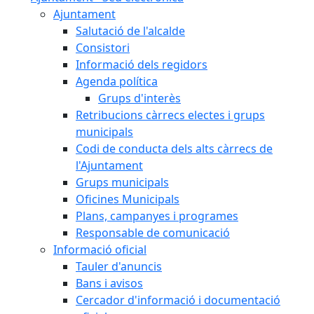
Ajuntament
Salutació de l'alcalde
Consistori
Informació dels regidors
Agenda política
Grups d'interès
Retribucions càrrecs electes i grups
municipals
Codi de conducta dels alts càrrecs de
l'Ajuntament
Grups municipals
Oficines Municipals
Plans, campanyes i programes
Responsable de comunicació
Informació oficial
Tauler d'anuncis
Bans i avisos
Cercador d'informació i documentació