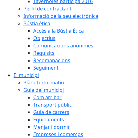
Tavèrnoles participa 2016
Perfil de contractant
Informació de la seu electrònica
Bústia ètica
Accés a la Bústia Ètica
Objectius
Comunicacions anònimes
Requisits
Recomanacions
Seguiment
El municipi
Plànol informatiu
Guia del municipi
Com arribar
Transport públic
Guia de carrers
Equipaments
Menjar i dormir
Empreses i comerços