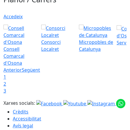
Accedeix
d'Oso
Consorci
Micropobles de
Servei
Consell
Localret
Catalunya
Comarcal
d'Osona
Anterior
Següent
1
2
3
Xarxes socials:
Crèdits
Accessibilitat
Avís legal