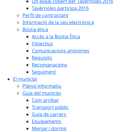
Un espai cobert per Tavèrnoles 2016
Tavèrnoles participa 2016
Perfil de contractant
Informació de la seu electrònica
Bústia ètica
Accés a la Bústia Ètica
Objectius
Comunicacions anònimes
Requisits
Recomanacions
Seguiment
El municipi
Plànol informatiu
Guia del municipi
Com arribar
Transport públic
Guia de carrers
Equipaments
Menjar i dormir