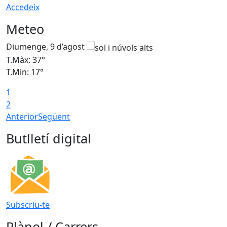
Accedeix
Meteo
Diumenge, 9 d’agost
D
T.Màx: 37°
T
T.Min: 17°
T
1
T
2
Anterior
Següent
Butlletí digital
Subscriu-te
Plànol / Carrers