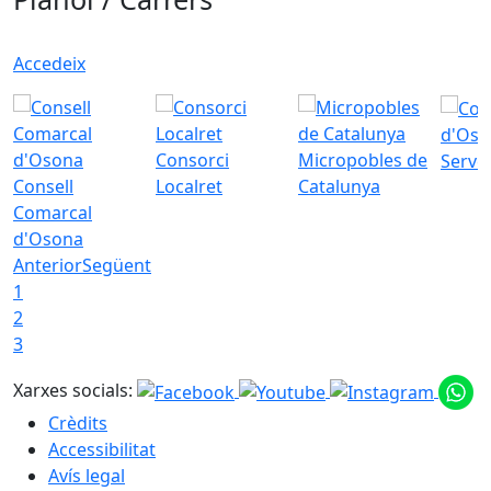
Accedeix
d'Oso
Consorci
Micropobles de
Servei
Consell
Localret
Catalunya
Comarcal
d'Osona
Anterior
Següent
1
2
3
Xarxes socials:
Crèdits
Accessibilitat
Avís legal