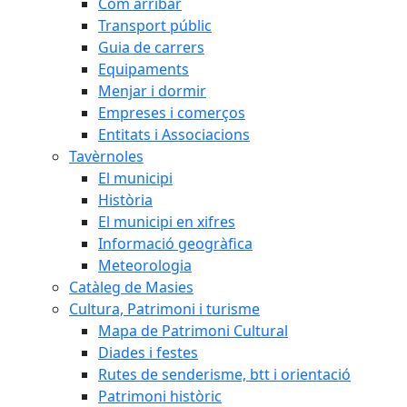
Com arribar
Transport públic
Guia de carrers
Equipaments
Menjar i dormir
Empreses i comerços
Entitats i Associacions
Tavèrnoles
El municipi
Història
El municipi en xifres
Informació geogràfica
Meteorologia
Catàleg de Masies
Cultura, Patrimoni i turisme
Mapa de Patrimoni Cultural
Diades i festes
Rutes de senderisme, btt i orientació
Patrimoni històric