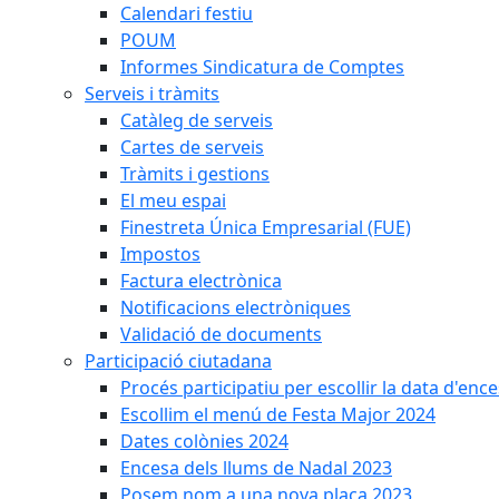
Calendari festiu
POUM
Informes Sindicatura de Comptes
Serveis i tràmits
Catàleg de serveis
Cartes de serveis
Tràmits i gestions
El meu espai
Finestreta Única Empresarial (FUE)
Impostos
Factura electrònica
Notificacions electròniques
Validació de documents
Participació ciutadana
Procés participatiu per escollir la data d'en
Escollim el menú de Festa Major 2024
Dates colònies 2024
Encesa dels llums de Nadal 2023
Posem nom a una nova plaça 2023