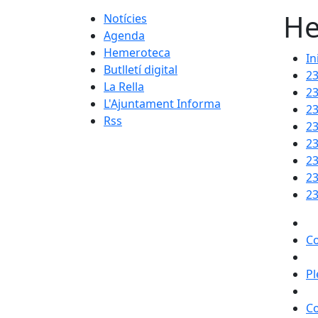
He
Notícies
Agenda
Hemeroteca
In
Butlletí digital
2
La Rella
2
L'Ajuntament Informa
2
Rss
2
2
2
2
23
Co
Pl
Co