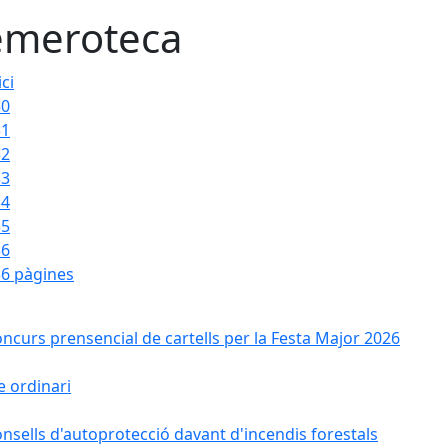
meroteca
ici
30
31
32
33
34
35
36
6 pàgines
ncurs prensencial de cartells per la Festa Major 2026
e ordinari
nsells d'autoprotecció davant d'incendis forestals