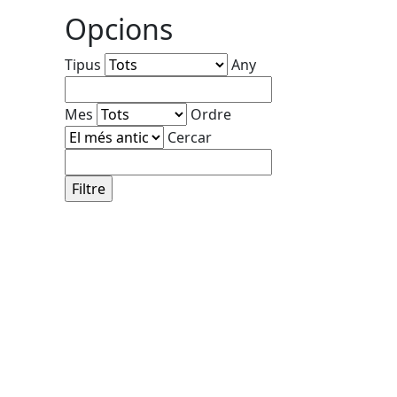
Opcions
Tipus
Any
Mes
Ordre
Cercar