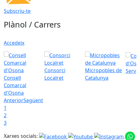
Subscriu-te
Plànol / Carrers
Accedeix
d'Oso
Consorci
Micropobles de
Servei
Consell
Localret
Catalunya
Comarcal
d'Osona
Anterior
Següent
1
2
3
Xarxes socials: