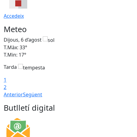
Accedeix
Meteo
Dijous, 6 d’agost
D
T.Màx: 33°
T
T.Min: 17°
T
Tarda
T
1
2
Anterior
Següent
Butlletí digital