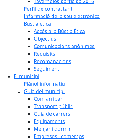
Tavèrnoles participa 2016
Perfil de contractant
Informació de la seu electrònica
Bústia ètica
Accés a la Bústia Ètica
Objectius
Comunicacions anònimes
Requisits
Recomanacions
Seguiment
El municipi
Plànol informatiu
Guia del municipi
Com arribar
Transport públic
Guia de carrers
Equipaments
Menjar i dormir
Empreses i comerços