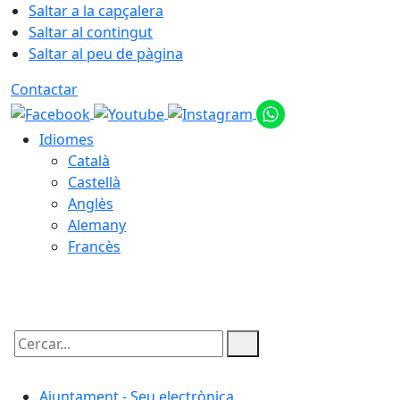
Saltar a la capçalera
Saltar al contingut
Saltar al peu de pàgina
Contactar
Idiomes
Català
Castellà
Anglès
Alemany
Francès
06.08.2026 | 06:08
Cercar:
Ajuntament - Seu electrònica